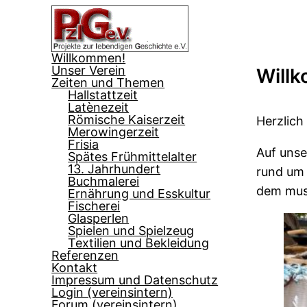
Skip
to
content
Willkommen!
Unser Verein
Will
Zeiten und Themen
Hallstattzeit
Latènezeit
Römische Kaiserzeit
Herzlich
Merowingerzeit
Frisia
Auf unse
Spätes Frühmittelalter
13. Jahrhundert
rund um 
Buchmalerei
dem mus
Ernährung und Esskultur
Fischerei
Glasperlen
Spielen und Spielzeug
Textilien und Bekleidung
Referenzen
Kontakt
Impressum und Datenschutz
Login (vereinsintern)
Forum (vereinsintern)